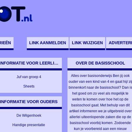
RIEËN
LINK AANMELDEN
LINK WIJZIGEN
ADVERTER
INFORMATIE VOOR LEERLINGEN
OVER DE BASISSCHOOL
Alles over basisonderwijs Ben jij ook
Juf van groep 4
ouder van een kind van 4 en gaat hij/ zi
Sheets
binnenkort naar de basisschool? Dan i
het goed om zo veel als mogelijk te
weten te komen over hoe het op de
INFORMATIE VOOR OUDERS
basisschool gaat. Met behulp van dit
artikel informeren we je uitgebreid over
De Wilgenhoek
allerlei uiteenlopende zaken die op de
basisschool voorbij komen. Zodoende
Handige presentatie
kun je voorbereid aan een nieuw