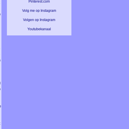
Pinterest.com
t
Volg me op Instagram
n
Volgen op Instagram
Youtubekanaal
p
e
s
l
n
e