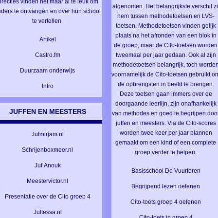
irecties vinden het maar al te leuk om
afgenomen. Het belangrijkste verschil zi
ders te ontvangen en over hun school
hem tussen methodetoetsen en LVS-
te vertellen.
toetsen. Methodetoetsen vinden gelijk
plaats na het afronden van een blok in
Artikel
de groep, maar de Cito-toetsen worden
Castro.fm
tweemaal per jaar gedaan. Ook al zijn
methodetoetsen belangrijk, toch worde
Duurzaam onderwijs
voornamelijk de Cito-toetsen gebruikt o
de opbrengsten in beeld te brengen.
Intro
Deze toetsen gaan immers over de
doorgaande leerlijn, zijn onafhankelijk
JUFFEN EN MEESTERS
van methodes en goed te begrijpen doo
juffen en meesters. Via de Cito-scores
worden twee keer per jaar plannen
Jufmirjam.nl
gemaakt om een kind of een complete
Schrijenboxmeer.nl
groep verder te helpen.
Juf Anouk
Basisschool De Vuurtoren
Meestervictor.nl
Begrijpend lezen oefenen
Presentatie over de Cito groep 4
Cito-toets groep 4 oefenen
Juftessa.nl
Cito-toets in groep 4