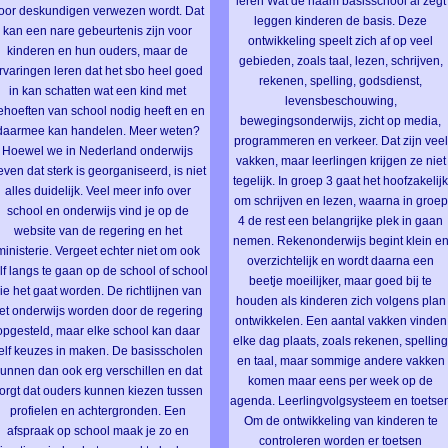
leren Wat de naam basisschool al zegt
oor deskundigen verwezen wordt. Dat
leggen kinderen de basis. Deze
kan een nare gebeurtenis zijn voor
ontwikkeling speelt zich af op veel
kinderen en hun ouders, maar de
gebieden, zoals taal, lezen, schrijven,
rvaringen leren dat het sbo heel goed
rekenen, spelling, godsdienst,
in kan schatten wat een kind met
levensbeschouwing,
ehoeften van school nodig heeft en en
bewegingsonderwijs, zicht op media,
aarmee kan handelen. Meer weten?
programmeren en verkeer. Dat zijn veel
Hoewel we in Nederland onderwijs
vakken, maar leerlingen krijgen ze niet
even dat sterk is georganiseerd, is niet
tegelijk. In groep 3 gaat het hoofzakelij
alles duidelijk. Veel meer info over
om schrijven en lezen, waarna in groep
school en onderwijs vind je op de
4 de rest een belangrijke plek in gaan
website van de regering en het
nemen. Rekenonderwijs begint klein e
ministerie. Vergeet echter niet om ook
overzichtelijk en wordt daarna een
lf langs te gaan op de school of school
beetje moeilijker, maar goed bij te
ie het gaat worden. De richtlijnen van
houden als kinderen zich volgens plan
et onderwijs worden door de regering
ontwikkelen. Een aantal vakken vinden
opgesteld, maar elke school kan daar
elke dag plaats, zoals rekenen, spellin
elf keuzes in maken. De basisscholen
en taal, maar sommige andere vakken
unnen dan ook erg verschillen en dat
komen maar eens per week op de
orgt dat ouders kunnen kiezen tussen
agenda. Leerlingvolgsysteem en toetsen
profielen en achtergronden. Een
Om de ontwikkeling van kinderen te
afspraak op school maak je zo en
controleren worden er toetsen