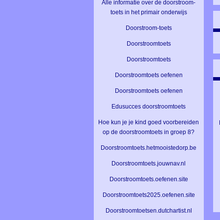
Alle informatie over de doorstroom-
toets in het primair onderwijs
Doorstroom-toets
Doorstroomtoets
Doorstroomtoets
Doorstroomtoets oefenen
Doorstroomtoets oefenen
Edusucces doorstroomtoets
Hoe kun je je kind goed voorbereiden
op de doorstroomtoets in groep 8?
Doorstroomtoets.hetmooistedorp.be
Doorstroomtoets.jouwnav.nl
Doorstroomtoets.oefenen.site
Doorstroomtoets2025.oefenen.site
Doorstroomtoetsen.dutchartist.nl