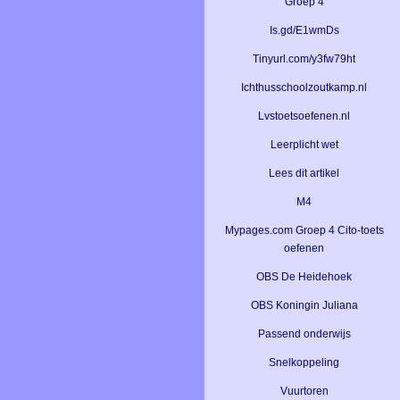
Groep 4
Is.gd/E1wmDs
Tinyurl.com/y3fw79ht
Ichthusschoolzoutkamp.nl
Lvstoetsoefenen.nl
Leerplicht wet
Lees dit artikel
M4
Mypages.com Groep 4 Cito-toets
oefenen
OBS De Heidehoek
OBS Koningin Juliana
Passend onderwijs
Snelkoppeling
Vuurtoren