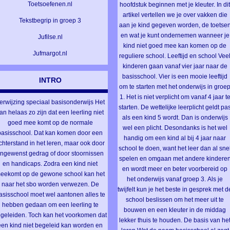
Toetsoefenen.nl
hoofdstuk beginnen met je kleuter. In di
artikel vertellen we je over vakken die
Tekstbegrip in groep 3
aan je kind gegeven worden, de toetse
en wat je kunt ondernemen wanneer je
Jufilse.nl
kind niet goed mee kan komen op de
Jufmargot.nl
reguliere school. Leeftijd en school Veel
kinderen gaan vanaf vier jaar naar de
basisschool. Vier is een mooie leeftijd
INTRO
om te starten met het onderwijs in groe
1. Het is niet verplicht om vanaf 4 jaar t
erwijzing speciaal basisonderwijs Het
starten. De wettelijke leerplicht geldt pa
an helaas zo zijn dat een leerling niet
als een kind 5 wordt. Dan is onderwijs
goed mee komt op de normale
wel een plicht. Desondanks is het wel
basisschool. Dat kan komen door een
handig om een kind al bij 4 jaar naar
chterstand in het leren, maar ook door
school te doen, want het leer dan al sne
ngewenst gedrag of door stoornissen
spelen en omgaan met andere kindere
en handicaps. Zodra een kind niet
en wordt meer en beter voorbereid op
eekomt op de gewone school kan het
het onderwijs vanaf groep 3. Als je
naar het sbo worden verwezen. De
twijfelt kun je het beste in gesprek met d
asisschool moet wel aantonen alles te
school beslissen om het meer uit te
hebben gedaan om een leerling te
bouwen en een kleuter in de middag
geleiden. Toch kan het voorkomen dat
lekker thuis te houden. De basis van het
een kind niet begeleid kan worden en