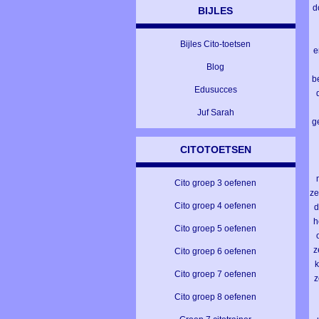
d
BIJLES
Bijles Cito-toetsen
e
Blog
b
Edusucces
d
Juf Sarah
g
CITOTOETSEN
Cito groep 3 oefenen
ze
Cito groep 4 oefenen
d
h
Cito groep 5 oefenen
z
Cito groep 6 oefenen
k
Cito groep 7 oefenen
z
Cito groep 8 oefenen