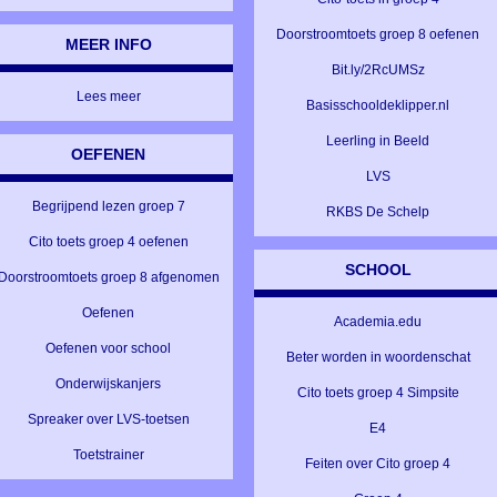
Doorstroomtoets groep 8 oefenen
MEER INFO
Bit.ly/2RcUMSz
Lees meer
Basisschooldeklipper.nl
Leerling in Beeld
OEFENEN
LVS
Begrijpend lezen groep 7
RKBS De Schelp
Cito toets groep 4 oefenen
SCHOOL
Doorstroomtoets groep 8 afgenomen
Oefenen
Academia.edu
Oefenen voor school
Beter worden in woordenschat
Onderwijskanjers
Cito toets groep 4 Simpsite
Spreaker over LVS-toetsen
E4
Toetstrainer
Feiten over Cito groep 4